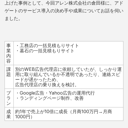
上げた事例として、今回アレン株式会社の倉田様に、アド
ゲートのサービス導入の決め手や成果についてお話を伺い
ました。
事
・工務店の一括見積もりサイト
業
・墓石の一括見積もりサイト
内
容
課
別のWEB広告代理店に依頼していたが、しっかり運
題
用に取り組んでいるか不透明であったり、連絡スピ
ードが遅かったため、
広告代理店の乗り換えを検討。
プ
・Google広告・Yahoo広告の運用代行
ラ
・ランディングページ制作、改善
ン
成
約1年で売上が10倍に成長（月商100万円→月商
果
1000円）